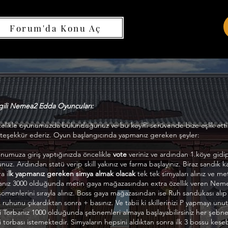
Forum'da Konu Aç
gili Nemea2 Edda Oyuncuları:
elikle oyunumuzda bulunduğunuz ve bu keyifli serüvende bize eşlik etti
n teşekkür ederiz. Oyun başlangıcında yapmanız gereken şeyler:
numuza giriş yaptığınızda öncelikle
vote
veriniz ve ardından 1.köye gid
nuz. Ardından statü verip skill yakınız ve farma başlayınız. Biraz sandık k
a i
lk yapmanız gereken simya almak olacak
tek tek simyaları alınız ve me
anız 3000 olduğunda metin gaya mağazasından extra özellik veren Nem
omenlerini sırayla alınız. Boss gaya mağazasından ise Ruh sandukası alı
ruhunu çıkardıktan sonra + basınız. Ve tabii ki skillerinizi P yapmayı unu
ki Torbanız 1000 olduğunda şebnemleri almaya başlayabilirsiniz her şeb
i torbası istemektedir. Simyaların hepsini aldıktan sonra ilk 3 bossu kesebi