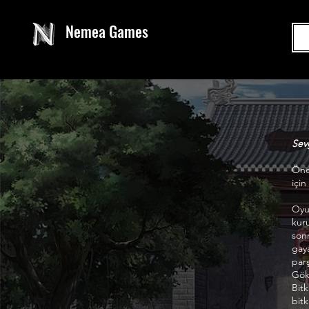
Nemea Games
Sev
Önc
içi
Oyu
kuru
sonr
gay
parş
Gök 
Bit
bitk