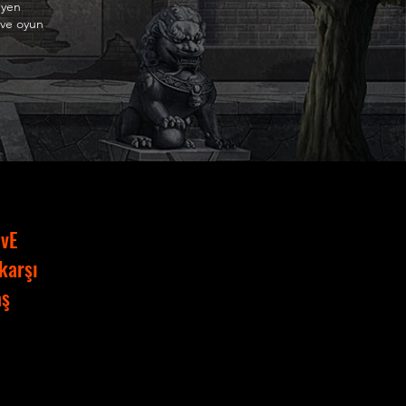
eyen
 ve oyun
PvE
karşı
aş