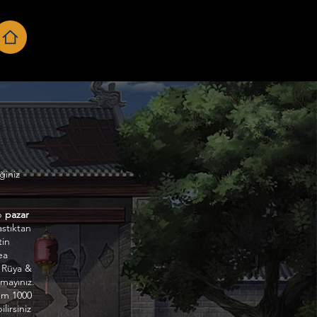
ğiniz
ip
pazar
astıktan
tin
ea
p Rüya &
tmayınız.
nem 1000
lirsiniz