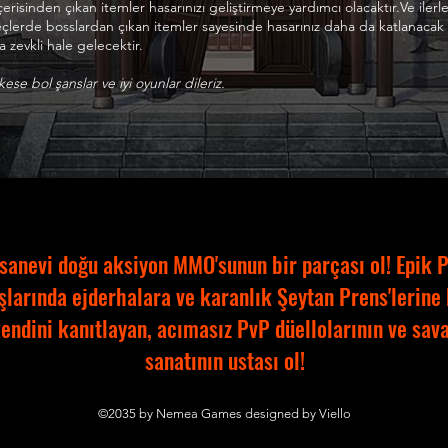
çerisinden çıkan itemler hasarınızı geliştirmeye yardımcı olacaktır.Ve ilerl
eçlerde bosslardan çıkan itemler sayesinde hasarınız daha da katlanacak
 zevkli hale gelecektir.
ese bol şanslar ve iyi oyunlar dileriz.
sanevi doğu aksiyon MMO'sunun bir parçası ol! Epik 
şlarında ejderhalara ve karanlık Şeytan Prens'lerine 
endini kanıtlayan, acımasız PvP düellolarının ve sav
sanatının ustası ol!
©2035 by Nemea Games designed by Viello