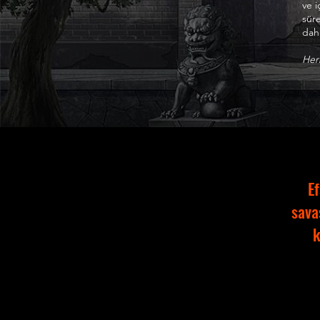
ve i
sür
daha
Herk
Ef
sava
k