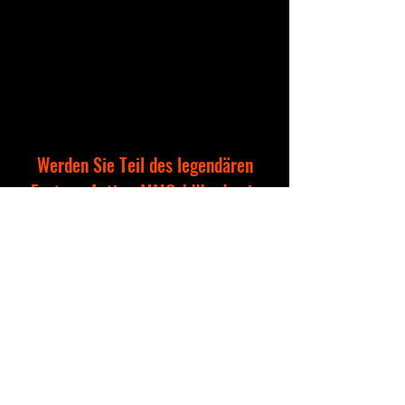
Werden Sie Teil des legendären
Eastern-Action-MMOs! Werde ein
Meister brutaler PvP-Duelle und der
Kriegskunst und beweise deinen
Wert gegen Drachen und dunkle
Dämonenprinzen in epischen PvE-
Schlachten!
©2035 by Nemea Games
designed by Viello