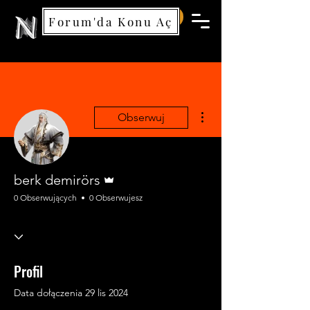
Forum'da Konu Aç
Nemea Games
Więcej działań
Obserwuj
Administrator
berk demirörs
0 Obserwujących
0 Obserwujesz
Profil
Data dołączenia 29 lis 2024