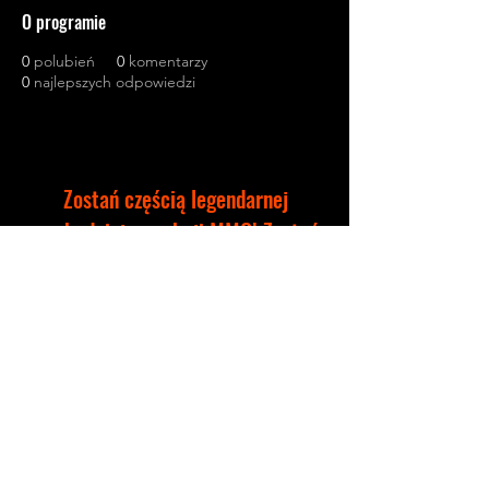
O programie
0
polubień
0
komentarzy
0
najlepszych odpowiedzi
Zostań częścią legendarnej
wschodniej gry akcji MMO! Zostań
mistrzem brutalnych pojedynków
PvP i sztuki wojny, udowadniając
swoją wartość w walce ze smokami i
mrocznymi Książętami Demonów w
epickich bitwach PvE!
©2035 by Nemea Games
designed by Viello