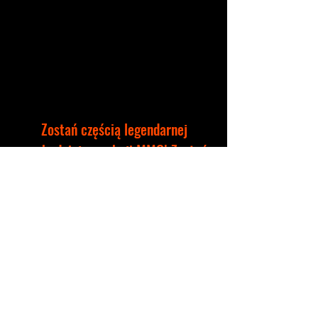
Zostań częścią legendarnej
wschodniej gry akcji MMO! Zostań
mistrzem brutalnych pojedynków
PvP i sztuki wojny, udowadniając
swoją wartość w walce ze smokami i
mrocznymi Książętami Demonów w
epickich bitwach PvE!
©2035 by Nemea Games
designed by Viello